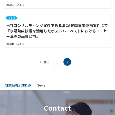
2020年12月1日
Topics
当社コンサルティング案件であるJICA民間事業連携案件にて
「氷温熟成技術を活用したポストハーベストにおけるコーヒ
ー豆等の品質と市...
2020年11月1日
投
前へ
1
2
稿
ナ
株式会社BORDER
News
ビ
ゲ
ー
Contact
シ